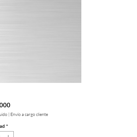
Precio
.000
luido
|
Envío a cargo cliente
ad
*