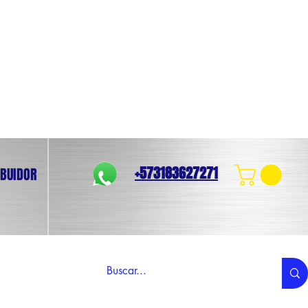
+573183627271
IBUIDOR