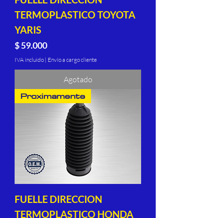
TERMOPLASTICO TOYOTA
YARIS
Precio
$ 59.000
IVA incluido
|
Envío a cargo cliente
Agotado
Proximamente
FUELLE DIRECCION
TERMOPLASTICO HONDA