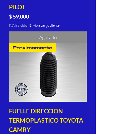
PILOT
Precio
$ 59.000
IVA incluido
|
Envío a cargo cliente
Agotado
Proximamente
FUELLE DIRECCION
TERMOPLASTICO TOYOTA
CAMRY