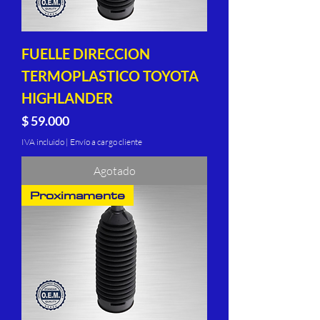
FUELLE DIRECCION
TERMOPLASTICO TOYOTA
HIGHLANDER
Precio
$ 59.000
IVA incluido
|
Envío a cargo cliente
Agotado
Proximamente