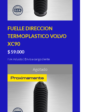
FUELLE DIRECCION
TERMOPLASTICO VOLVO
XC90
Precio
$ 59.000
IVA incluido
|
Envío a cargo cliente
Agotado
Proximamente