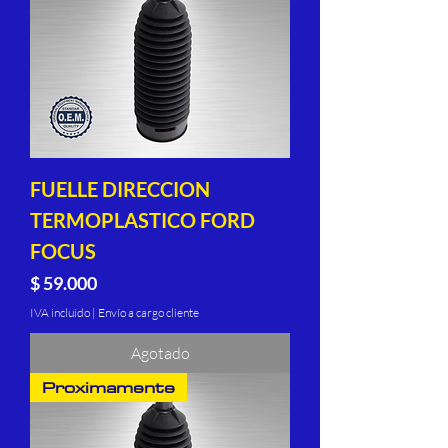
FUELLE DIRECCION
TERMOPLASTICO FORD
FOCUS
Precio
$ 59.000
IVA incluido
|
Envío a cargo cliente
Agotado
Proximamente