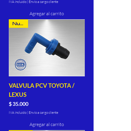
IVA incluido
|
Envío a cargo cliente
Agregar al carrito
Nuevo
VALVULA PCV TOYOTA /
LEXUS
Precio
$ 35.000
IVA incluido
|
Envío a cargo cliente
Agregar al carrito