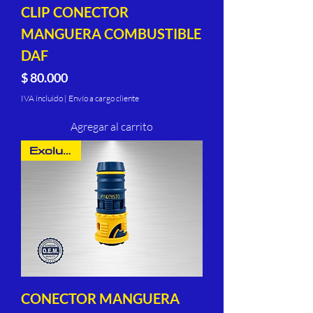
CLIP CONECTOR
MANGUERA COMBUSTIBLE
DAF
Precio
$ 80.000
IVA incluido
|
Envío a cargo cliente
Agregar al carrito
Exclusivo
CONECTOR MANGUERA