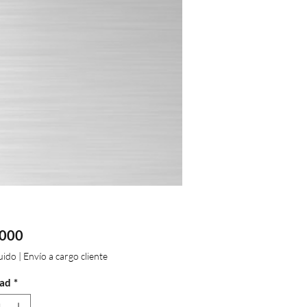
Precio
.000
luido
|
Envío a cargo cliente
ad
*