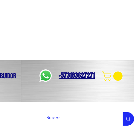
+573183627271
IBUIDOR