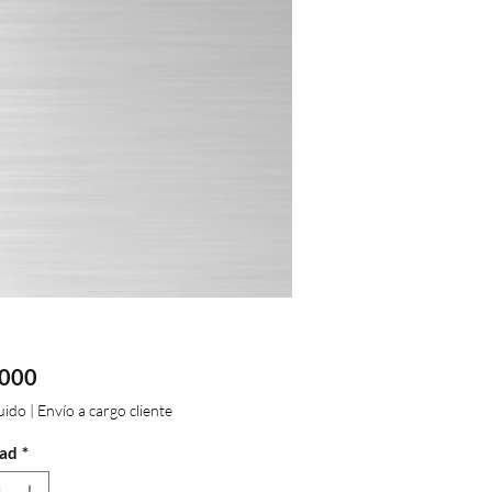
Precio
.000
luido
|
Envío a cargo cliente
ad
*