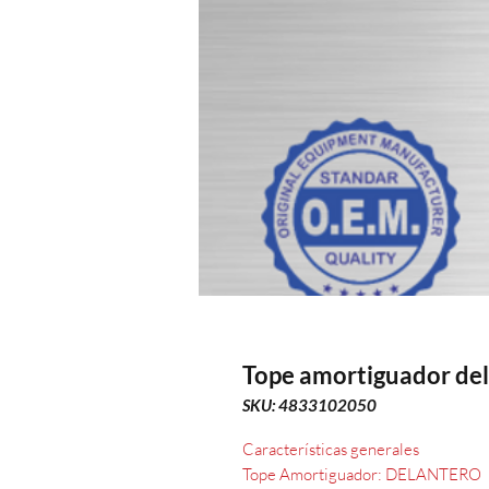
Tope amortiguador del
SKU: 4833102050
Características generales
Tope Amortiguador: DELANTERO