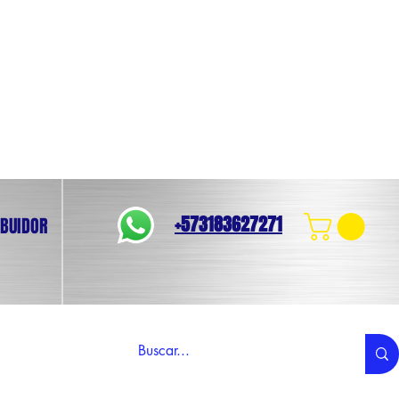
+573183627271
IBUIDOR