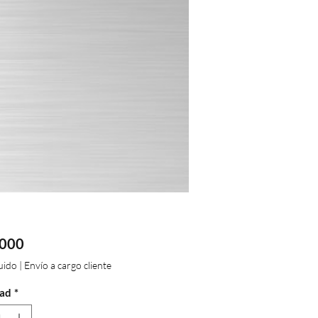
Precio
.000
luido
|
Envío a cargo cliente
ad
*