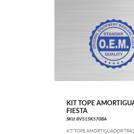
KIT TOPE AMORTIG
FIESTA
SKU: 8V515K570BA
KIT TOPE AMORTIGUADOR TRAS