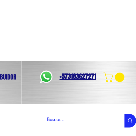
+573183627271
IBUIDOR