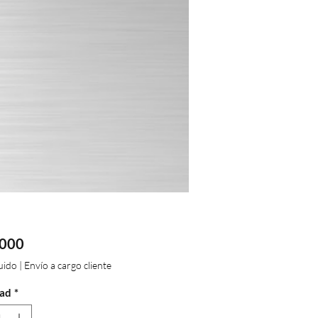
Precio
.000
luido
|
Envío a cargo cliente
ad
*