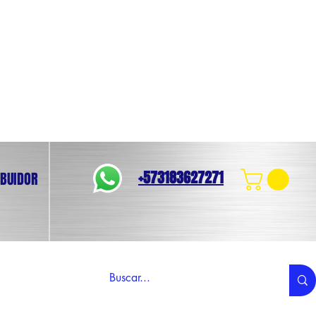
+573183627271
IBUIDOR