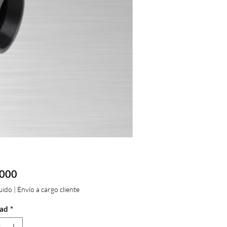
Precio
.000
luido
|
Envío a cargo cliente
ad
*