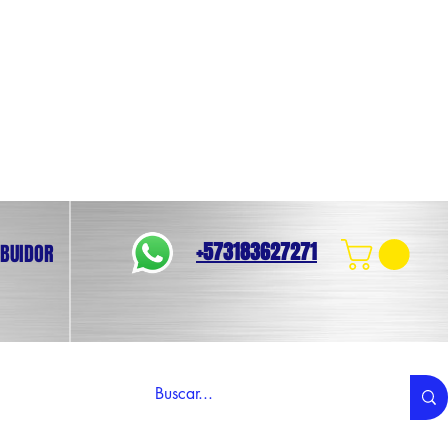
+573183627271
IBUIDOR