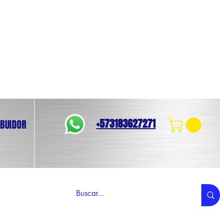
+573183627271
IBUIDOR