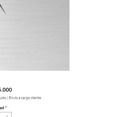
Precio
5.000
luido
|
Envío a cargo cliente
ad
*