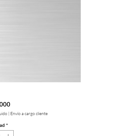
Precio
.000
luido
|
Envío a cargo cliente
ad
*