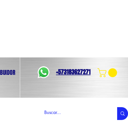
+573183627271
IBUIDOR