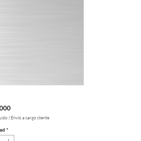
Precio
.000
luido
|
Envío a cargo cliente
ad
*