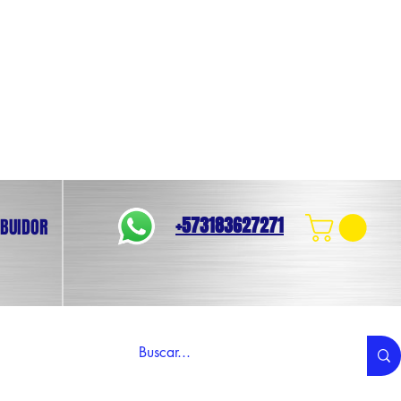
+573183627271
IBUIDOR