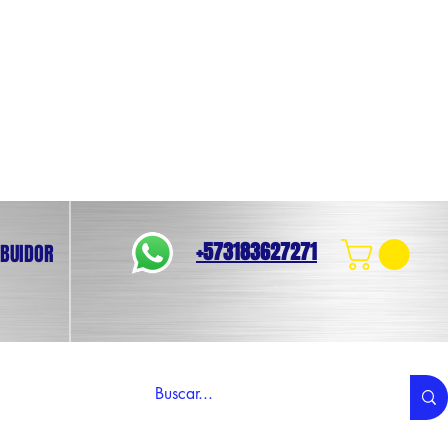
+573183627271
IBUIDOR