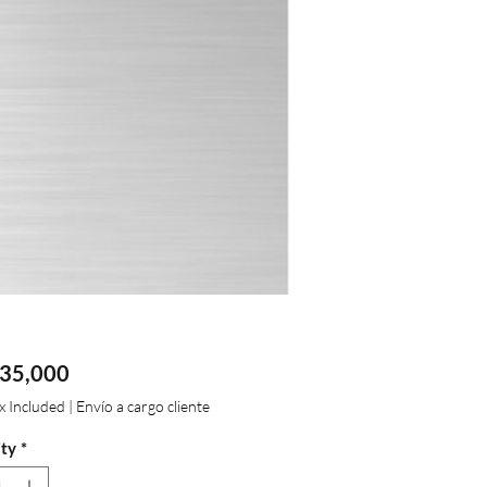
Price
35,000
ax Included
|
Envío a cargo cliente
ty
*