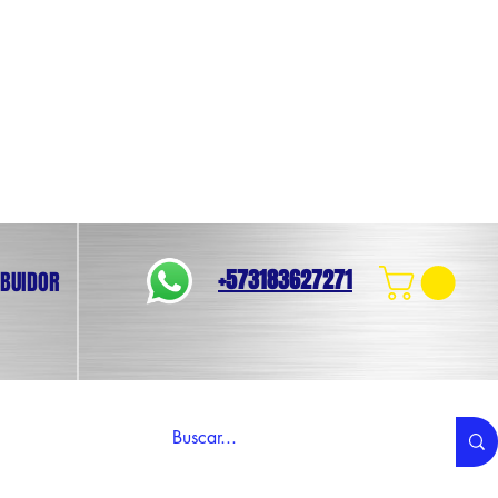
+573183627271
IBUIDOR