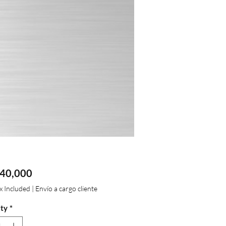
Price
40,000
ax Included
|
Envío a cargo cliente
ty
*