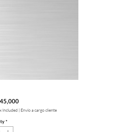
Price
45,000
ax Included
|
Envío a cargo cliente
ty
*