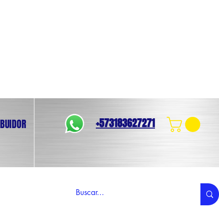
+573183627271
IBUIDOR