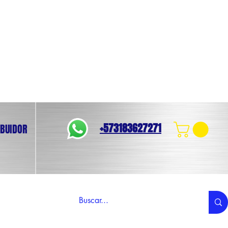
+573183627271
IBUIDOR