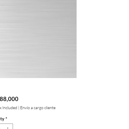
Price
88,000
ax Included
|
Envío a cargo cliente
ty
*