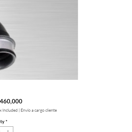
Price
460,000
ax Included
|
Envío a cargo cliente
ty
*