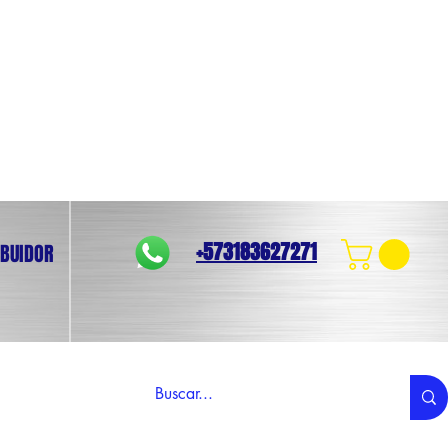
+573183627271
IBUIDOR