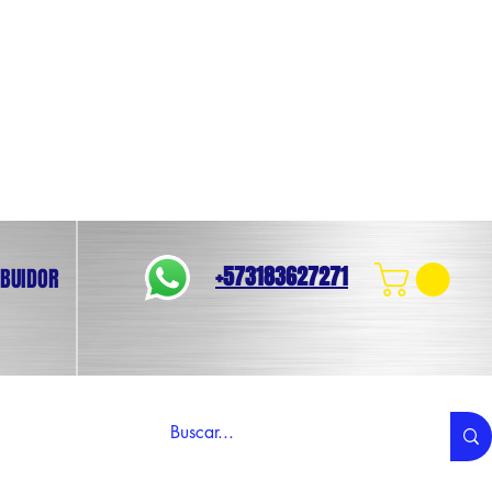
+573183627271
IBUIDOR