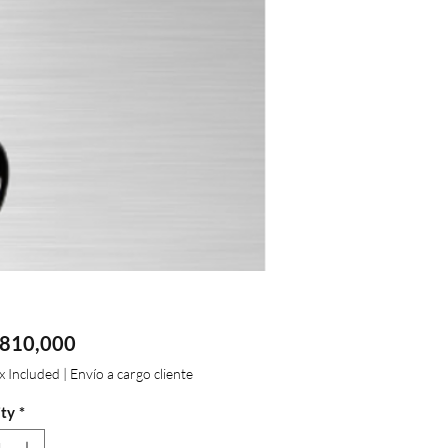
Price
810,000
ax Included
|
Envío a cargo cliente
ty
*