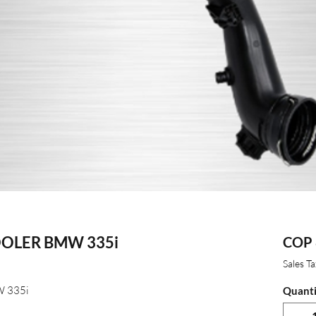
OLER BMW 335i
COP 
Sales T
 335i
Quanti