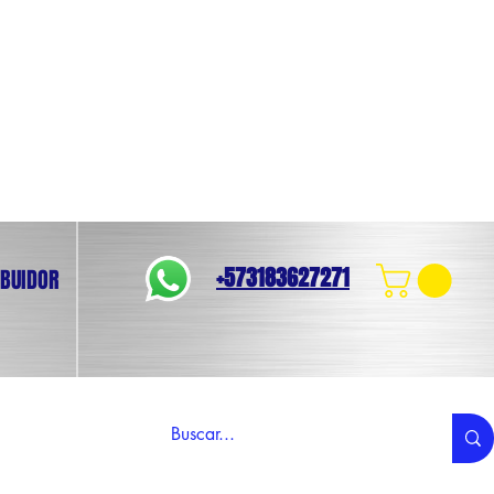
+573183627271
IBUIDOR