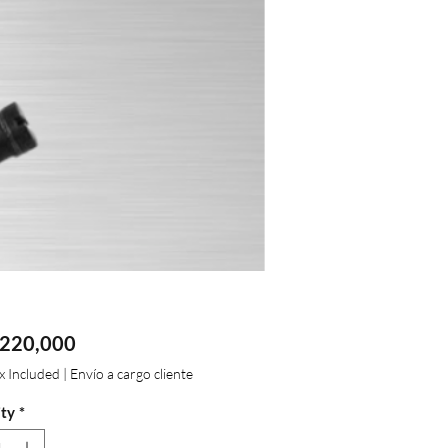
Price
220,000
ax Included
|
Envío a cargo cliente
ty
*