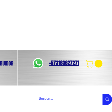
+573183627271
IBUIDOR