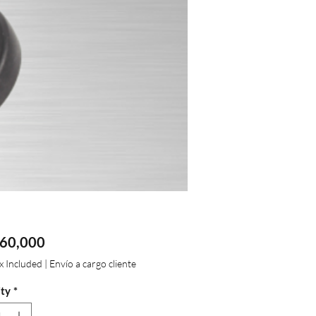
Price
60,000
ax Included
|
Envío a cargo cliente
ty
*