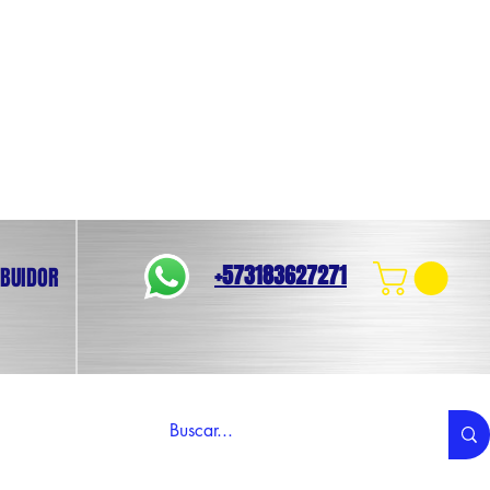
+573183627271
IBUIDOR