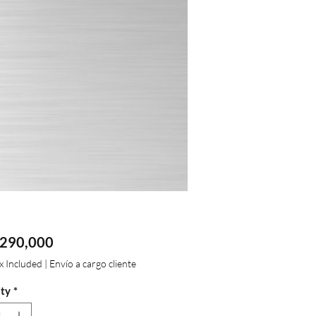
Price
290,000
ax Included
|
Envío a cargo cliente
ty
*