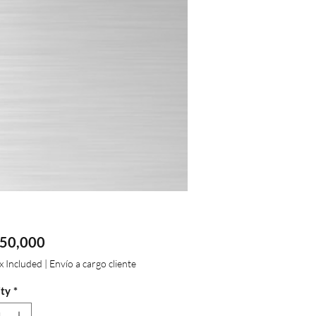
Price
50,000
ax Included
|
Envío a cargo cliente
ty
*