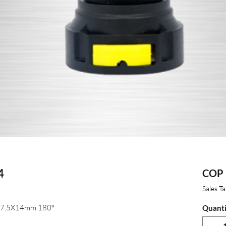
4
COP 
Sales T
7.5X14mm 180°
Quanti