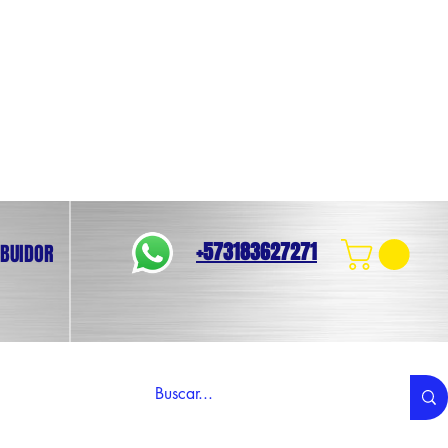
+573183627271
IBUIDOR