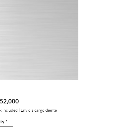
Price
52,000
ax Included
|
Envío a cargo cliente
ty
*