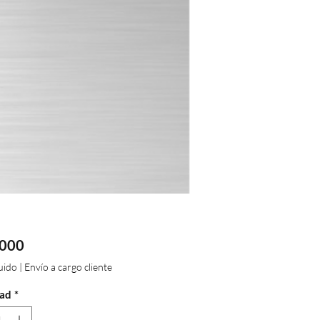
Precio
.000
luido
|
Envío a cargo cliente
ad
*