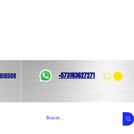
+573183627271
IBUIDOR