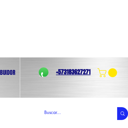
+573183627271
IBUIDOR