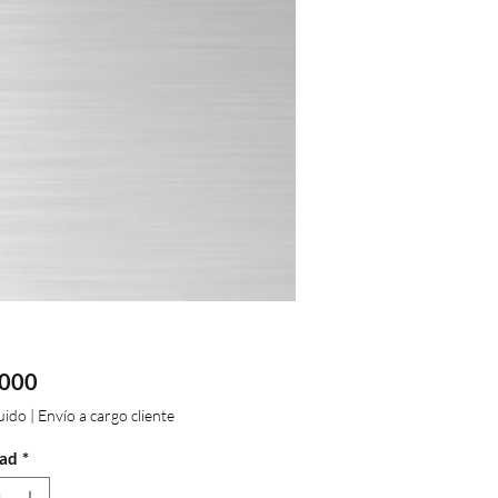
Precio
.000
luido
|
Envío a cargo cliente
ad
*