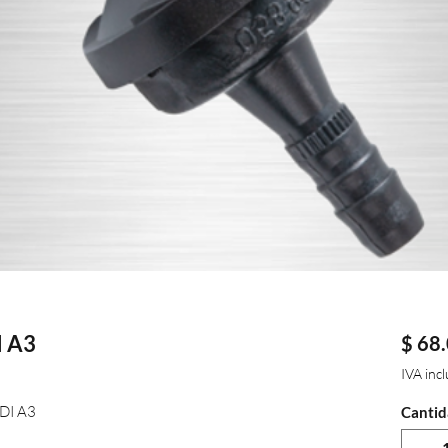
 A3
$ 68
IVA inc
DI A3
Cantid