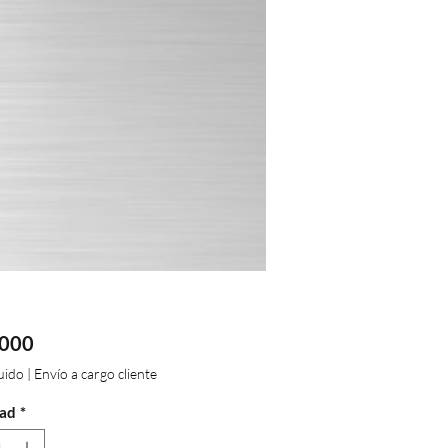
Precio
.000
luido
|
Envío a cargo cliente
ad
*