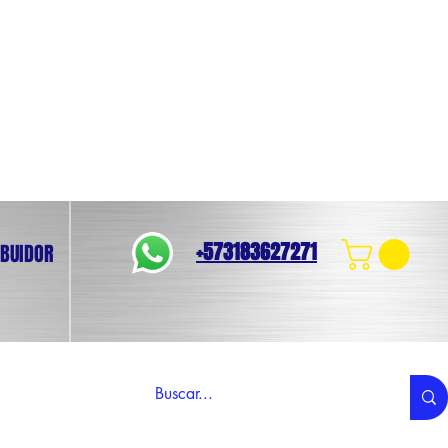
+573183627271
IBUIDOR