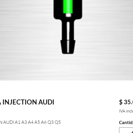
INJECTION AUDI
$ 35
IVA inc
AUDI A1 A3 A4 A5 A6 Q3 Q5
Cantid