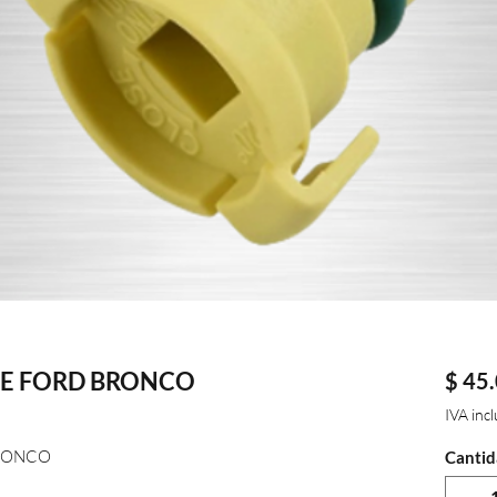
TE FORD BRONCO
$ 45
IVA inc
BRONCO
Cantid