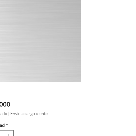
Precio
.000
luido
|
Envío a cargo cliente
ad
*