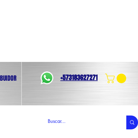
+573183627271
IBUIDOR