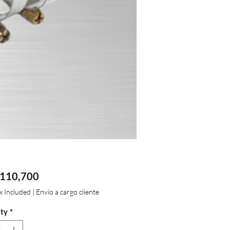
Price
110,700
ax Included
|
Envío a cargo cliente
ty
*