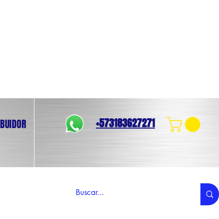
+573183627271
IBUIDOR